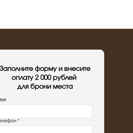
чашами (вибро-акустическая терапия)»
очника», Леонид Гарценштейн.
та Сингх.
ия Сат Нам Расаян», Гуру Дев Сингх и
Заполните форму и внесите
», Марко Кёгель.
оплату 2 000 рублей
астера рейки у Аджи Кумара (Индия).
для брони места
Имя
елефон *