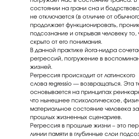
погружает нас в состояние транса. В
состоянии на грани сна и бодрствов
не отключается (в отличие от обычног
продолжает функционировать, проник
подсознание и открывая человеку то,
скрыто от его понимания.
В данной практике йога-нидра сочета
регрессий, погружение в воспомина
жизней.
Регрессия происходит от латинского
слова regressio — возвращаться. Эта 
основывается на принципах реинкарн
что нынешнее психологическое, физи
материальное состояние человека зав
прошлых жизненных сценариев.
Регрессия в прошлые жизни – это пе
линии памяти в глубинные слои подсо