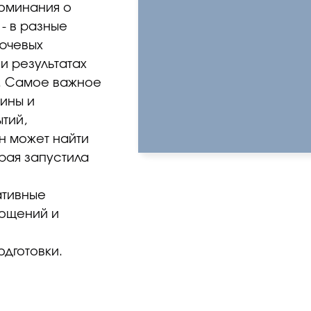
поминания о
- в разные
лючевых
и результатах
х. Самое важное
ины и
тий,
н может найти
орая запустила
ативные
лощений и
дготовки.