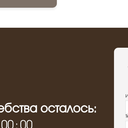
«Массаж Тибетскими 
«Йога-терапия позвон
«Гонг-медитация»
«Кундалини-йога», Кар
«Целительная медитац
Джером Шанкар.
«Квантовое исцеление
Получил инициацию м
бства осталось:
Т
0
0
:
0
0