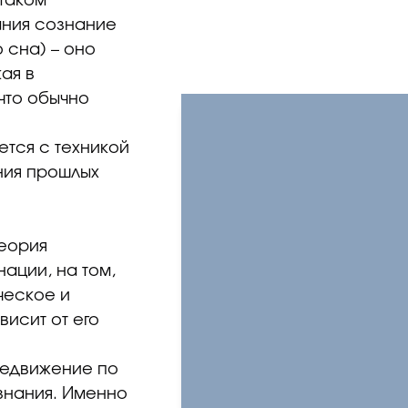
 таком
ания сознание
о сна) – оно
ая в
 что обычно
ется с техникой
ния прошлых
теория
ации, на том,
ческое и
исит от его
редвижение по
знания. Именно