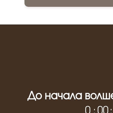
До начала волше
0
:
0
0
: