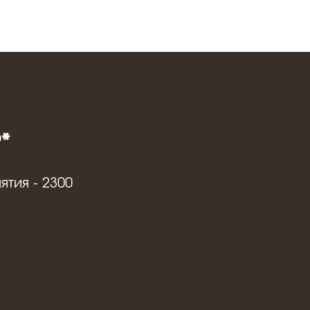
*
тия - 2300