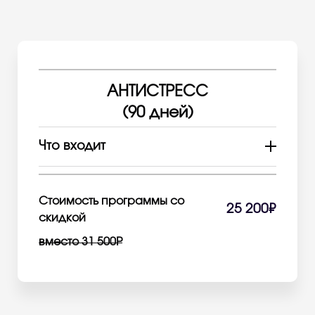
АНТИСТРЕСС
(90 дней)
Что входит
18 групповых занятий йогой и
фитнесом
1 персональная тренировка на выбор
Стоимость программы со
25 200₽
5 сеансов расслабляющего спа
скидкой
массажа (55 мин)
вместо 31 500Р
Активация в течение 90 дней
Бесплатная заморозка 14 дней