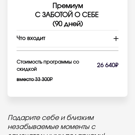
Премиум
С ЗАБОТОЙ О СЕБЕ
(90 дней)
Что входит
15 групповых занятий йогой и
фитнесом
2 персональные тренировки на выбор
Стоимость программы со
26 640₽
4 сеанса расслабляющего массажа
скидкой
тела (60 мин)
вместо 33 300Р
1 обертывание (30 мин)
Активация в течение 90 дней
Бесплатная заморозка 14 дней
Подарите себе и близким
незабываемые моменты с