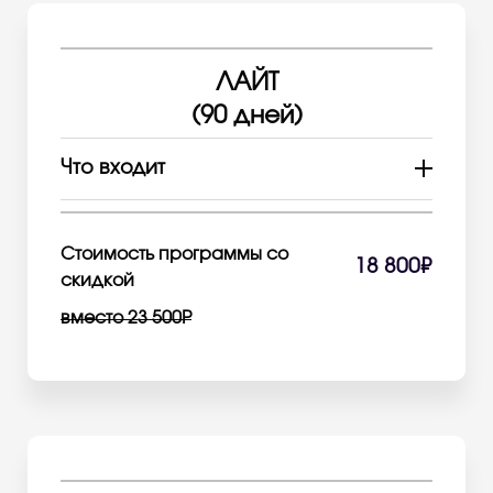
ЛАЙТ
(90 дней)
Что входит
15 групповых занятий йогой и
фитнесом
1 персональная тренировка на выбор
Стоимость программы со
18 800₽
5 сеансов вакуумно-баночного
скидкой
массажа для коррекции фигуры (45
вместо 23 500Р
мин)
Активация в течение 90 дней
Бесплатная заморозка 14 дней