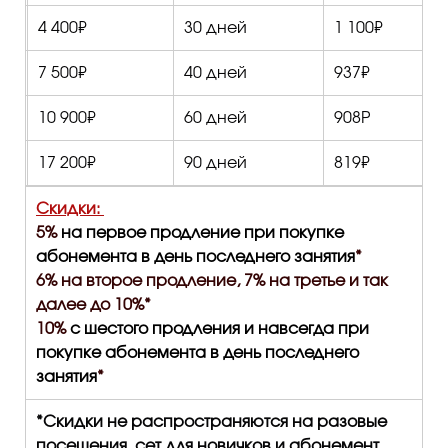
4 400₽
30 дней
1 100₽
7 500₽
40 дней
937₽
10 900₽
60 дней
908Р
17 200₽
90 дней
819₽
Скидки:
5%
на первое продление при покупке
абонемента в день последнего занятия
*
6% на второе продление, 7% на третье и так
далее до 10%*
10%
с шестого продления и навсегда при
покупке абонемента в день последнего
занятия
*
*Скидки не распространяются на разовые
посещения, сет для новичков и абонемент